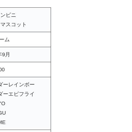
コンビニ
ーマスコット
リーム
年9月
00
ダーレインボー
ダーエビフライ
YO
GU
ME