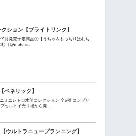
レクション【ブライトリンク】
／9月発売予定商品⑦【うちゃ＆もっちりはむち
motchir...
ン【ベネリック】
ニミニレトロ水筒コレクション 全6種 コンプリ
セルトイ売り場から発...
er.【ウルトラニュープランニング】