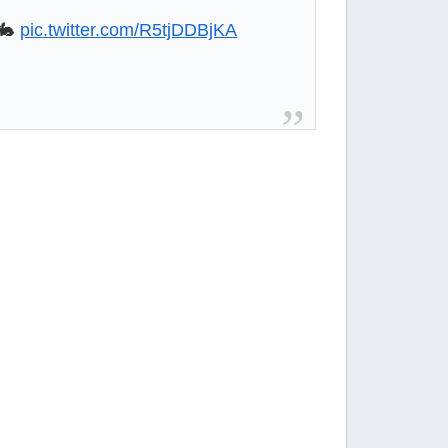
🐇
pic.twitter.com/R5tjDDBjKA