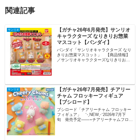
関連記事
【ガチャ26年6月発売】サンリオ
サンリオ
キャラクターズ なりきりお惣菜
マスコット【バンダイ】
バンダイ「サンリオキャラクターズ なり
きりお惣菜マスコット」 【商品情報】
／サンリオキャラクターズなりきりお惣
菜マスコット(税込300円)＼サンリオキャ
ラクターズがお惣菜になっちゃった⁉️透明
パックに入ったミニチュアマスコットが
新登場🍤✨付...
【ガチャ26年7月発売】チアリー
サンリオ
チャム フロッキーフィギュア
【ブシロード】
ブシロード「チアリーチャム フロッキー
フィギュア」 ⋱NEW⋰2026年7月下
旬 発売予定───⋆チアリーチャムフロッ
キーフィギュア🛒全5種｜1回 500円
🔗───⋆「#チアリーチャム」の、ふんわ
りかわいいフロッキーフィギュアが登
場！発売を...