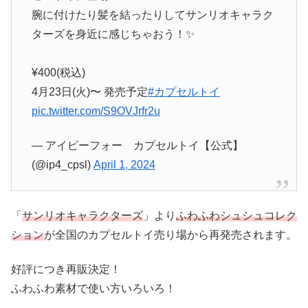
腕に付けたり髪を結ったりしてサンリオキャラク
ターズを身近に感じちゃおう！✨
¥400(税込)
4月23日(火)〜 発売予定
#カプセルトイ
pic.twitter.com/S9OVJrfr2u
— アイピーフォー カプセルトイ【公式】
(@ip4_cpsl)
April 1, 2024
「
サンリオキャラクターズ
」より
ふわふわシュシュコレク
ション
が全国のカプセルトイ売り場から再発売されます。
好評につき再販決定！
ふわふわ素材で使い方いろいろ！