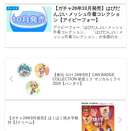
【ガチャ26年10月発売】はぴだ
サンリオ
んぶい メッシュ巾着コレクショ
ン【アイピーフォー】
アイピーフォー「はぴだんぶい メッシュ
巾着コレクション」 「はぴだんぶい メ
ッシュ巾着コレクション」が全国のカプ
セルトイ売り場から発売されます。 メ
イク用品小物整理に！ 商品名 はぴだ
んぶい メッシュ巾着コレクション メー
カーアイピーフォー...
【食玩 ｺﾚﾄｲ 24年9月】CAN BADGE
COLLECTION 初音ミク マジカルミライ
2024【バンダイ】
【ガチャ24年9月発売】ほくほく焼き芋根
付【Jドリーム】