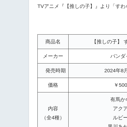
TVアニメ『【推しの子】』より「すわ
商品名
【推しの子】
メーカー
バンダ
発売時期
2024年8
価格
￥50
有馬か
内容
アク
（全4種）
ルビ
黒川あ