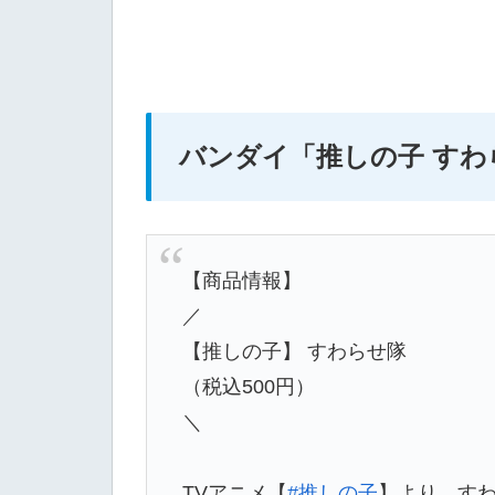
バンダイ
「推しの子 すわ
【商品情報】
／
【推しの子】 すわらせ隊
（税込500円）
＼
TVアニメ【
#推しの子
】より、すわ