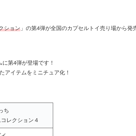
クション
」の第4弾が全国のカプセルトイ売り場から発
ムに第4弾が登場です！
場したアイテムをミニチュア化！
っち
ムコレクション４
ダイ