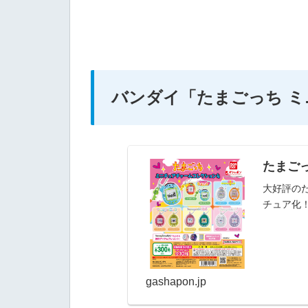
バンダイ
「たまごっち 
たまご
大好評のた
チュア化
gashapon.jp