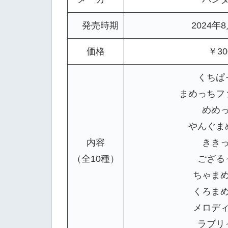
発売時期
2024年
価格
￥30
くちぱ
まめっちフ
めめ
やんぐま
内容
きき
（全10種）
ござる
ちゃま
くろま
メロデ
ラブリ