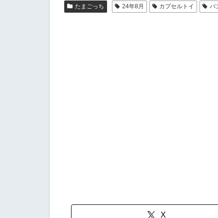
たまごっち
24年8月
カプセルトイ
バ
X