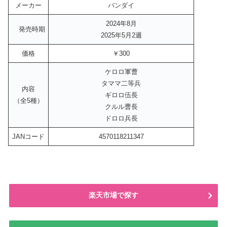
メーカー
バンダイ
2024年8月
発売時期
2025年5月2週
価格
￥300
ケロロ軍曹
タママ二等兵
内容
ギロロ伍長
（全5種）
クルル曹長
ドロロ兵長
JANコード
4570118211347
楽天市場で探す