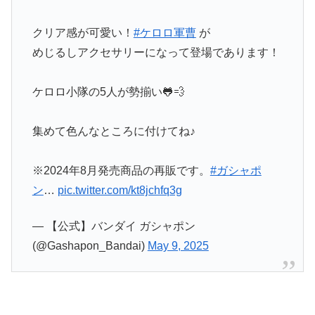
クリア感が可愛い！
#ケロロ軍曹
が
めじるしアクセサリーになって登場であります！
ケロロ小隊の5人が勢揃い🐸💨
集めて色んなところに付けてね♪
※2024年8月発売商品の再販です。
#ガシャポ
ン
…
pic.twitter.com/kt8jchfq3g
— 【公式】バンダイ ガシャポン
(@Gashapon_Bandai)
May 9, 2025