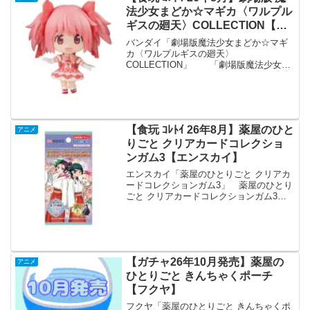
法少女まどか☆マギカ〈ワルプル
ギスの廻天〉COLLECTION【バ
ンダイ】
バンダイ「劇場版魔法少女まどか☆マギ
カ〈ワルプルギスの廻天〉
COLLECTION」 「劇場版魔法少女ま
どか☆マギカ〈ワルプルギスの廻天〉
COLLECTION」が全国の食玩売り場、玩
具・雑貨店、キャラクターショップ等か
ら発売されます。 【劇...
【食玩 ｺﾚﾄｲ 26年8月】薬屋のひと
アニメ
りごと クリアカードコレクショ
ンガム3【エンスカイ】
エンスカイ「薬屋のひとりごと クリアカ
ードコレクションガム3」 薬屋のひとり
ごと クリアカードコレクションガム3
【1BOX 18パック入り】 「薬屋のひと
りごと クリアカードコレクションガム」
の第3弾が全国の食玩売り場、玩具・雑貨
店、キャ...
【ガチャ26年10月発売】薬屋の
アニメ
ひとりごと きんちゃくポーチ
【フクヤ】
フクヤ「薬屋のひとりごと きんちゃくポ