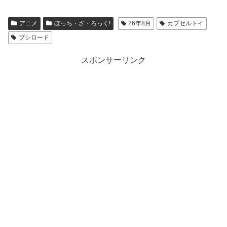
アニメ
ぼっち・ざ・ろっく!
26年8月
カプセルトイ
ブシロード
スポンサーリンク