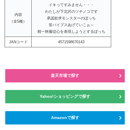
イキってすみません・・・
わたしが下北沢のツチノコです
内容
承認欲求モンスターのぼっち
（全5種）
皆バイブスあげていこぉ～
精一杯服従心を表現しようとするぼっち
JANコード
4571598670143
楽天市場で探す
Yahoo!ショッピングで探す
Amazonで探す