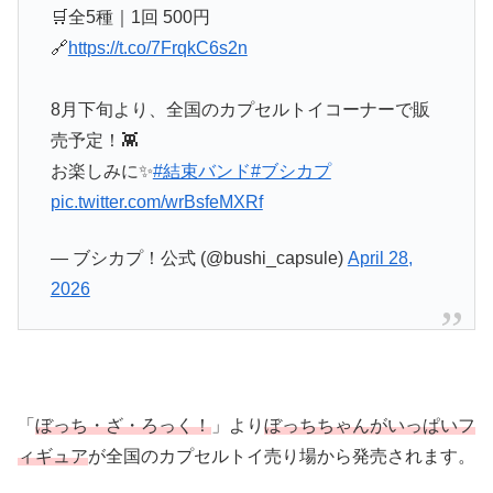
🛒全5種｜1回 500円
🔗
https://t.co/7FrqkC6s2n
8月下旬より、全国のカプセルトイコーナーで販
売予定！👾
お楽しみに✨
#結束バンド
#ブシカプ
pic.twitter.com/wrBsfeMXRf
— ブシカプ！公式 (@bushi_capsule)
April 28,
2026
「
ぼっち・ざ・ろっく！
」より
ぼっちちゃんがいっぱいフ
ィギュア
が全国のカプセルトイ売り場から発売されます。