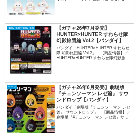
話題のしけたいぬ先生（@sikesikeinu）
の漫画、「魔法少女勧誘失敗プイチ
ョ！」がフィギュアボールチェーンにな
ってカプセルトイ...
【ガチャ26年7月発売】
HUNTER×HUNTER
HUNTER×HUNTER すわらせ隊
幻影旅団編 Vol.2【バンダイ】
バンダイ「HUNTER×HUNTER すわらせ
隊 幻影旅団編 Vol.2」 【商品情報】／
HUNTER×HUNTER すわらせ隊幻影旅団
編Vol.2(税込500円)＼HUNTER×HUNTER
すわらせ隊に幻影旅団編のメンバーが登
場です🕷#ガ...
【ガチャ26年6月発売】劇場版
アニメ
『チェンソーマン レゼ篇』 サウ
ンドロップ【バンダイ】
バンダイ「劇場版『チェンソーマン レゼ
篇』 サウンドロップ」 【商品情報】／
劇場版『#チェンソーマン レゼ篇』サウ
ンドロップ(税込500円)＼あの名台詞が手
の中に！ボタンを押すと音声が流れるサ
ウンドロップから劇場版『チェンソーマ
ン レゼ篇』...