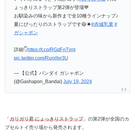
ょっきりストラップ第2弾が登場💙
お馴染みの味から新作まで全10種ラインナップ♪
夏にぴったりのストラップです😆☀
#赤城乳業
#
ガシャポン
詳細👇
https://t.co/RGdFnTjrnt
pic.twitter.com/RurxlIxr3U
— 【公式】バンダイ ガシャポン
(@Gashapon_Bandai)
July 19, 2024
「
ガリガリ君 にょっきりストラップ
」の第2弾が全国のカ
プセルトイ売り場から発売されます。