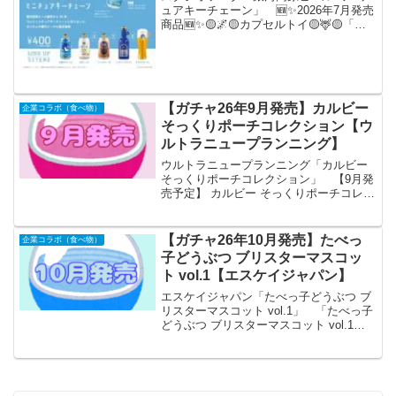
ュアキーチェーン」 🆕✨2026年7月発売
商品🆕✨🟡🌌🟡カプセルトイ🟡🦌🟡「銀
河高原ビール ミニチュアキーチェーン」
誕生から30年の今年ついにミニチュアキ
ーチェーンで登場！🎉ラインアップには
人気の銘柄が...
【ガチャ26年9月発売】カルビー
企業コラボ（食べ物）
そっくりポーチコレクション【ウ
ルトラニュープランニング】
ウルトラニュープランニング「カルビー
そっくりポーチコレクション」 【9月発
売予定】 カルビー そっくりポーチコレク
ション 【全5種セット】 ※仮予約※
「カルビー そっくりポーチコレクショ
ン」が全国のカプセルトイ売り場から発
【ガチャ26年10月発売】たべっ
企業コラボ（食べ物）
売されます。 ...
子どうぶつ ブリスターマスコッ
ト vol.1【エスケイジャパン】
エスケイジャパン「たべっ子どうぶつ ブ
リスターマスコット vol.1」 「たべっ子
どうぶつ ブリスターマスコット vol.1」
が全国のカプセルトイ売り場から発売さ
れます。 たべっ子どうぶつでは初！大
人気のブリスター仕様のアイテム！ 商
品名 ...