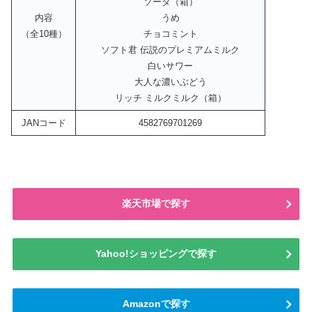
ソーダ（箱）
内容
うめ
（全10種）
チョコミント
ソフト君 伝説のプレミアムミルク
白いサワー
大人な濃いぶどう
リッチ ミルクミルク（箱）
JANコード
4582769701269
楽天市場で探す
Yahoo!ショッピングで探す
Amazonで探す