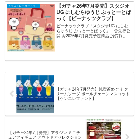
うなこと...
【ガチャ26年7月発売】スタジオ
イラストレーター・クリエイター
UG にしむらゆうじ ぷぅとーとば
っく【ピーナッツクラブ】
ピーナッツクラブ「スタジオUG にしむ
らゆうじ ぷぅとーとばっく」 🌼先行公
開 🌼2026年7月発売予定商品ご好評につ
き第3弾『#スタジオUG #にしむらゆうじ
ぷぅとーとばっく』がカプセルトイに新
登場✨表情がかわいすぎる❣👀マチ付きで
便利...
【ガチャ24年7月発売】純喫茶めぐり ク
リームソーダ ボールチェーンマスコット
【ケンエレファント】
【ガチャ24年7月発売】アラジン ミニチ
ュアフィギュア アウトドアセレクション