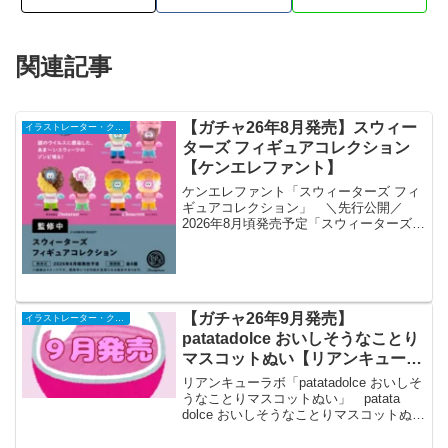
関連記事
【ガチャ26年8月発売】スウィー
イラストレーター・クリエイター
ターズ フィギュアコレクション
【ケンエレファント】
ケンエレファント「スウィーターズ フィ
ギュアコレクション」 ＼先行公開／
2026年8月頃発売予定「スウィーターズ
フィギュアコレクション」▼6・12個パッ
ク 予約開始🎁ケンエレ限定特典付き価格
カプセルトイ 1個 500円ブラインドボッ
クス ...
【ガチャ26年9月発売】
イラストレーター・クリエイター
patatadolce おいしそうなことり
マスコットぬい【リアンキューラ
ボ】
リアンキューラボ「patatadolce おいしそ
うなことりマスコットぬい」 patata
dolce おいしそうなことりマスコットぬい
全5種セット【フルコンプリート/2026年
09月発売予定】 「patatadolce おいしそ