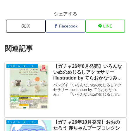
シェアする
X
Facebook
LINE
関連記事
【ガチャ26年8月発売】いろんな
イラストレーター・クリエイター
いぬのめじるしアクセサリー
illustration by てらおかなつみ
【バンダイ】
バンダイ「いろんないぬのめじるしアク
セサリー illustration by てらおかなつ
み」 「いろんないぬのめじるしアク
セサリー illustration by てらおかなつみ」
が全国のカプセルトイ売り場から発売さ
れます。 イラストレ...
【ガチャ26年10月発売】おおの
イラストレーター・クリエイター
たろう 赤ちゃんブーブコレクシ