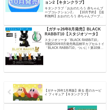
ョン2【キタンクラブ】
キタンクラブ「おおのたろう 赤ちゃんブ
ーブコレクション2」 【10月予約】【送
料無料】おおのたろう 赤ちゃんブーブコ
レクション2 全6種 コンプリート 「おお
のたろう 赤ちゃんブーブコレクション」
の第2弾が全国のカプセルトイ売り場から
【ガチャ26年8月発売】BLACK
イラストレーター・クリエイター
発売さ...
RABBiT10【スタジオソータ】
スタジオソータ「BLACK RABBiT10」
🐰🆕2026年8月発売商品🆕🐰カプセルトイ
「BLACK RABBiT10」ついに！第10弾が
登場！マーブル模様やぎざぎざ、フロッ
キーなど盛りだくさんのラインアップは
必見！さらに！第10弾記念デ...
【ガチャ26年1月再販】座る 星のカービ
ィ フィギュア【キタンクラブ】