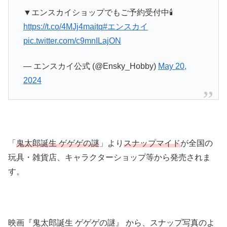
▼エンスカイショップでもご予約受付中🕯️
https://t.co/4MJj4maitq
#エンスカイ
pic.twitter.com/c9mnILajON
— エンスカイ公式 (@Ensky_Hobby)
May 20,
2024
「
鬼太郎誕生 ゲゲゲの謎
」より
スナップマイド
が全国の
玩具・雑貨店、キャラクターショップ等から発売されま
す。
映画『鬼太郎誕生 ゲゲゲの謎』 から、スナップ写真のよ