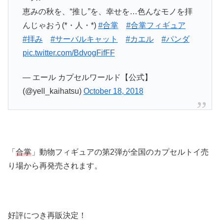
恵みの秋を、“推し”を、幸せを…色んなモノを拝
んじゃおう(*・人・*)
#合掌
#合掌フィギュア
#拝み
#サーバルキャット
#カエル
#パンダ
pic.twitter.com/BdvogFifFF
— エール カプセルワールド【公式】
(@yell_kaihatsu)
October 18, 2018
「
合掌
」動物フィギュアの第2弾が全国のカプセルトイ売
り場から再発売されます。
好評につき再販決定！