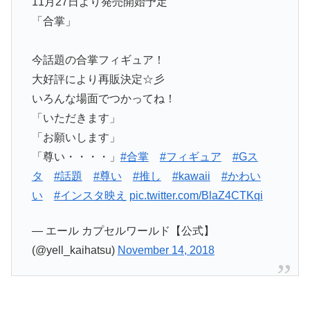
11月27日より発売開始予定
「合掌」
今話題の合掌フィギュア！
大好評により再販決定☆彡
いろんな場面でつかってね！
「いただきます」
「お願いします」
「尊い・・・・」
#合掌
#フィギュア
#Gス
タ
#話題
#尊い
#推し
#kawaii
#かわい
い
#インスタ映え
pic.twitter.com/BlaZ4CTKqi
— エール カプセルワールド【公式】
(@yell_kaihatsu)
November 14, 2018