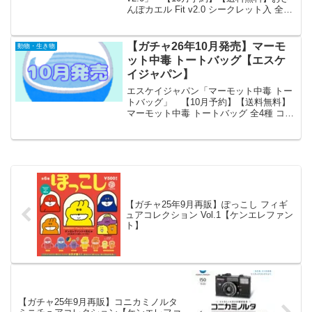
んぽカエル Fit v2.0 シークレット入 全8
種 コンプリート 「おさんぽカエル
Fit」の第2弾が全国のカプセルトイ売り場
から発売されます。 豪華仕様の第...
【ガチャ26年10月発売】マーモ
動物・生き物
ット中毒 トートバッグ【エスケ
イジャパン】
エスケイジャパン「マーモット中毒 トー
トバッグ」 【10月予約】【送料無料】
マーモット中毒 トートバッグ 全4種 コン
プリート 「マーモット中毒 トートバッ
グ」が全国のカプセルトイ売り場から発
売されます。 有名絵画をマーモットで
パロディし...
【ガチャ25年9月再販】ぽっこし フィギ
ュアコレクション Vol.1【ケンエレファン
ト】
【ガチャ25年9月再販】コニカミノルタ