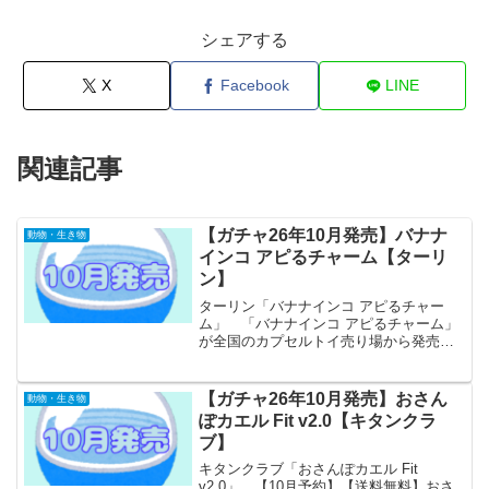
シェアする
X
Facebook
LINE
関連記事
【ガチャ26年10月発売】バナナ
動物・生き物
インコ アピるチャーム【ターリ
ン】
ターリン「バナナインコ アピるチャー
ム」 「バナナインコ アピるチャーム」
が全国のカプセルトイ売り場から発売さ
れます。 個性豊かな全6種類！集める程
にクセになる！いろんな持ち物につけて
アピールしちゃおう♪目が離せないシュー
【ガチャ26年10月発売】おさん
動物・生き物
ルな可愛さで目立つ...
ぽカエル Fit v2.0【キタンクラ
ブ】
キタンクラブ「おさんぽカエル Fit
v2.0」 【10月予約】【送料無料】おさ