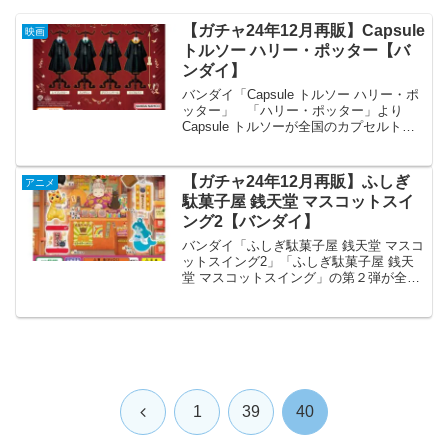
【ガチャ24年12月再販】Capsule
映画
トルソー ハリー・ポッター【バ
ンダイ】
バンダイ「Capsule トルソー ハリー・ポ
ッター」 「ハリー・ポッター」より
Capsule トルソーが全国のカプセルトイ
売り場から再発売されます。ホグワーツ
魔法魔術学校の制服がかわいいサイズの
トルソーになって登場！ 商品名
【ガチャ24年12月再販】ふしぎ
アニメ
Caps...
駄菓子屋 銭天堂 マスコットスイ
ング2【バンダイ】
バンダイ「ふしぎ駄菓子屋 銭天堂 マスコ
ットスイング2」「ふしぎ駄菓子屋 銭天
堂 マスコットスイング」の第２弾が全国
のカプセルトイ売り場から再発売されま
す。好評につき再販決定！銭天堂に登場
する猫の墨丸や印象的なアイテムがスイ
ングマスコットで...
前
1
39
40