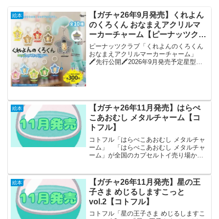
【ガチャ26年9月発売】くれよん
絵本
のくろくん おなまえアクリルマ
ーカーチャーム【ピーナッツクラ
ブ】
ピーナッツクラブ「くれよんのくろくん
おなまえアクリルマーカーチャーム」
🖍️先行公開🖍️2026年9月発売予定星型チ
ャームが可愛い🌟『#くれよんのくろくん
おなまえマーカーチャーム』がカプセル
トイに新登場✨裏面には名前を書けるの
で、傘や持...
【ガチャ26年11月発売】はらぺ
絵本
こあおむし メタルチャーム【コ
トフル】
コトフル「はらぺこあおむし メタルチャ
ーム」 「はらぺこあおむし メタルチャ
ーム」が全国のカプセルトイ売り場から
発売されます。 エリック·カールの世界
観が溢れる「はらぺこあおむし」が高級
感のあるメタルチャームになって登
【ガチャ26年11月発売】星の王
絵本
場！ 商品名 はら...
子さま めじるしますこっと
vol.2【コトフル】
コトフル「星の王子さま めじるしますこ