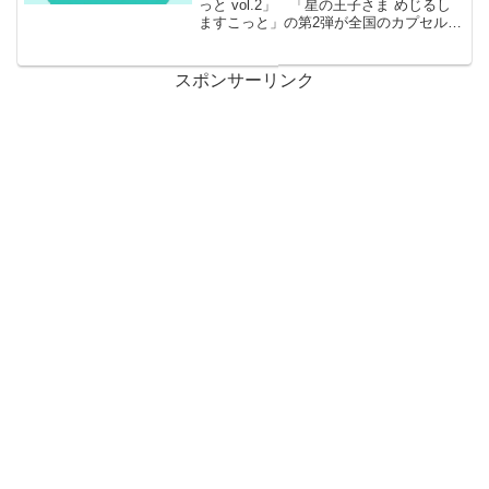
っと vol.2」 「星の王子さま めじるし
ますこっと」の第2弾が全国のカプセルト
イ売り場から発売されます。 星パーツ&
透明パーツでさらに魅力UP！ 商品
名 星の王子さま めじるしますこっと
スポンサーリンク
vol....