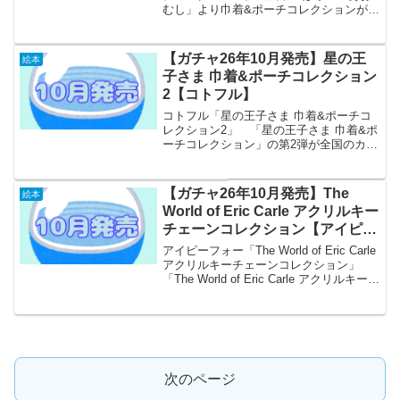
むし」より巾着&ポーチコレクションが全
国のカプセルトイ売り場から発売されま
す。 エリック·カールの世界観が溢れる
「はらぺこあおむし」が巾着&ポーチコレ
【ガチャ26年10月発売】星の王
絵本
クションで登場！...
子さま 巾着&ポーチコレクション
2【コトフル】
コトフル「星の王子さま 巾着&ポーチコ
レクション2」 「星の王子さま 巾着&ポ
ーチコレクション」の第2弾が全国のカプ
セルトイ売り場から発売されます。
「星の王子さま巾着&ポーチコレクショ
ン」の第2弾が登場！儚くも美しい瞬間を
【ガチャ26年10月発売】The
絵本
閉じ込めた、大人...
World of Eric Carle アクリルキー
チェーンコレクション【アイピー
フォー】
アイピーフォー「The World of Eric Carle
アクリルキーチェーンコレクション」
「The World of Eric Carle アクリルキーチ
ェーンコレクション」が全国のカプセル
トイ売り場から発売されます。 集めて
可愛...
次のページ