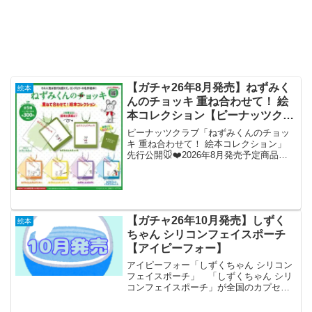
【ガチャ26年8月発売】ねずみく
絵本
んのチョッキ 重ね合わせて！ 絵
本コレクション【ピーナッツクラ
ブ】
ピーナッツクラブ「ねずみくんのチョッ
キ 重ね合わせて！ 絵本コレクション」
先行公開🐭❤️2026年8月発売予定商品ア
ニメ絶賛放送中⭐️『#ねずみくんのチョッ
キ 重ね合わせて！絵本ｺﾚｸｼｮﾝ』がカプセ
ルトイに新登場💚アクリルが2枚重ねで
豪...
【ガチャ26年10月発売】しずく
絵本
ちゃん シリコンフェイスポーチ
【アイピーフォー】
アイピーフォー「しずくちゃん シリコン
フェイスポーチ」 「しずくちゃん シリ
コンフェイスポーチ」が全国のカプセル
トイ売り場から発売されます。 集めて
かわいい！ 商品名 しずくちゃん シ