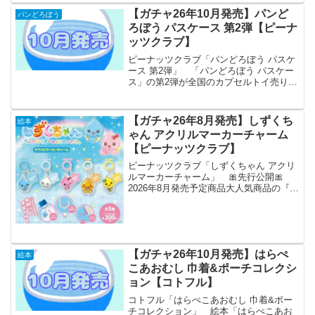
リコンフェイスポーチ メーカーアイ
【ガチャ26年10月発売】パンど
パンどろぼう
ピーフォー 発売時...
ろぼう パスケース 第2弾【ピーナ
ッツクラブ】
ピーナッツクラブ「パンどろぼう パスケ
ース 第2弾」 「パンどろぼう パスケー
ス」の第2弾が全国のカプセルトイ売り場
から発売されます。 高級感のあるレザ
ー風素材を使用！ 商品名 パンど
ろぼう パスケース 第2弾 メーカー
【ガチャ26年8月発売】しずくち
絵本
ピーナッツク...
ゃん アクリルマーカーチャーム
【ピーナッツクラブ】
ピーナッツクラブ「しずくちゃん アクリ
ルマーカーチャーム」 🎀先行公開🎀
2026年8月発売予定商品大人気商品の『#
しずくちゃん アクリルマーカーチャー
ム』がカプセルトイに再登場🫧今回もぜ
ひゲットしてみてください🥺💖全5種◒1回
300円#カプ...
【ガチャ26年10月発売】はらぺ
絵本
こあおむし 巾着&ポーチコレクシ
ョン【コトフル】
コトフル「はらぺこあおむし 巾着&ポー
チコレクション」 絵本「はらぺこあお