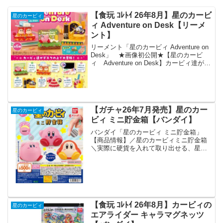
【食玩 ｺﾚﾄｲ 26年8月】星のカービ
星のカービィ
ィ Adventure on Desk【リーメ
ント】
リーメント「星のカービィ Adventure on
Desk」 ★画像初公開★【星のカービ
ィ Adventure on Desk】カービィ達がデ
スクの上で大冒険！8月24日発売予定。全
6種。#星のカービィ #カービィ
pic.twitter...
【ガチャ26年7月発売】星のカー
星のカービィ
ビィ ミニ貯金箱【バンダイ】
バンダイ「星のカービィ ミニ貯金箱」
【商品情報】／星のカービィミニ貯金箱
＼実際に硬貨を入れて取り出せる、星の
カービィのミニ貯金箱が登場❣高級感の
あるツヤツヤな仕上がり✨#ガシャポン一
部取り扱い店舗の状況はこちら👇
pic.twitter....
【食玩 ｺﾚﾄｲ 26年8月】カービィの
星のカービィ
エアライダー キャラマグネッツ