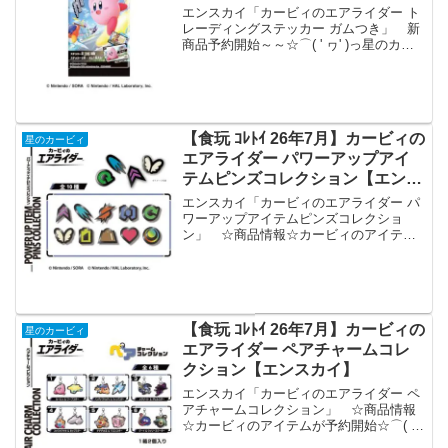
イ】
エンスカイ「カービィのエアライダー ト
レーディングステッカー ガムつき」 新
商品予約開始～～☆⌒( ' ヮ' )っ星のカー
ビィの新アイテムが登場！カービィのエ
アライダートレーディングステッカーガ
ムつき＜発売予定＞2026年7月☟商品情報
☟カ...
【食玩 ｺﾚﾄｲ 26年7月】カービィの
星のカービィ
エアライダー パワーアップアイ
テムピンズコレクション【エンス
カイ】
エンスカイ「カービィのエアライダー パ
ワーアップアイテムピンズコレクショ
ン」 ☆商品情報☆カービィのアイテム
が予約開始☆⌒( ' ヮ' )っカービィのエア
ライダー・パワーアップアイテムピンズ
コレクション【1BOX 10箱入り】・ペア
チャーム...
【食玩 ｺﾚﾄｲ 26年7月】カービィの
星のカービィ
エアライダー ペアチャームコレ
クション【エンスカイ】
エンスカイ「カービィのエアライダー ペ
アチャームコレクション」 ☆商品情報
☆カービィのアイテムが予約開始☆⌒( '
ヮ' )っカービィのエアライダー・パワー