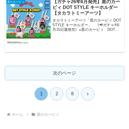
【ガチャ26年6月発売】星のカー
星のカービィ
ビィ DOT STYLE キーホルダー
【タカラトミーアーツ】
タカラトミーアーツ「星のカービィ DOT
STYLE キーホルダー」 《📢ガチャ®︎6
月15日週発売》◒星のカービィ DOT
STYLE キーホルダー／ドットアートが
ポップでかわいい、「星のカービィ」の
キーホルダーが登場💖💨＼👛 300円 ...
次のページ
次
1
2
8
へ
ホーム
星のカービィ