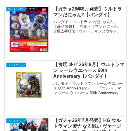
【ガチャ26年8月発売】ウルトラ
ウルトラマン
マンだにゃん2【バンダイ】
バンダイ「ウルトラマンだにゃん2」
【商品情報】／ウルトラマンだにゃん
2(税込400円)＼ウルトラマンとウルトラ
怪獣になりきった可愛らしい猫たちのフ
ィギュアコレクションの第2弾🐱✨身体部
分（カラータイマー以外）にふわふわの
「フロッキー加工」...
【食玩 ｺﾚﾄｲ 26年9月】ウルトラマ
ウルトラマン
ン シールウエハース 60th
Anniversary【バンダイ】
バンダイ「ウルトラマン シールウエハー
ス 60th Anniversary」 「ウルトラマ
ン シールウエハース 60th Anniversary」
が全国の食玩売り場、玩具・雑貨店、キ
ャラクターショップ等から発売されま
す。 ウルトラマンシリ...
【ガチャ26年7月発売】HG ウル
ウルトラマン
トラマン 新たなる戦い ヴァージ