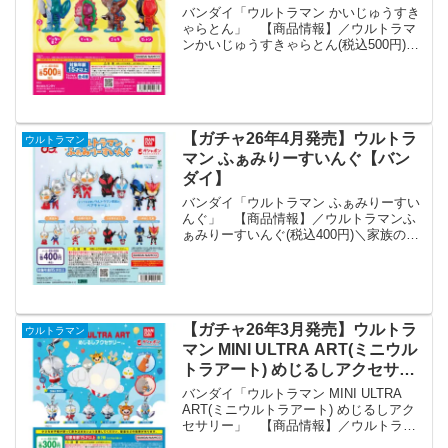
バンダイ「ウルトラマン かいじゅうすき
ゃらとん」 【商品情報】／ウルトラマ
ンかいじゅうすきゃらとん(税込500円)＼
「スケルトン」ｘ「キャラクター」の新
フィギュアシリーズ「すきゃらとん」に
ウルトラ怪獣が登場です🔥#ガシャポン一
部取り扱い店舗...
【ガチャ26年4月発売】ウルトラ
ウルトラマン
マン ふぁみりーすいんぐ【バン
ダイ】
バンダイ「ウルトラマン ふぁみりーすい
んぐ」 【商品情報】／ウルトラマンふ
ぁみりーすいんぐ(税込400円)＼家族のつ
ながりがあるウルトラマンにフィーチャ
ーした心温まるペアチャームが登場⭐可愛
らしいデフォルメのウルトラマン2人がセ
ットになった...
【ガチャ26年3月発売】ウルトラ
ウルトラマン
マン MINI ULTRA ART(ミニウル
トラアート) めじるしアクセサリ
ー【バンダイ】
バンダイ「ウルトラマン MINI ULTRA
ART(ミニウルトラアート) めじるしアク
セサリー」 【商品情報】／ウルトラマ
ンMINI ULTRA ART(ミニウルトラアート)