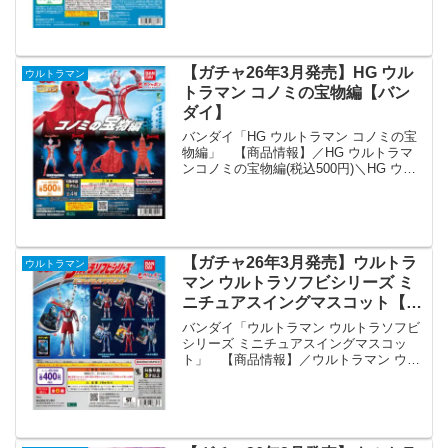
めじるしアクセサリー(税込300円)＼とっ
ても可愛いウルトラマン...
【ガチャ26年3月発売】HG ウル
ウルトラマン
トラマン コノミの宝物編【バン
ダイ】
バンダイ「HG ウルトラマン コノミの宝
物編」 【商品情報】／HG ウルトラマ
ンコノミの宝物編(税込500円)＼HG ウル
トラマンシリーズから「コノミの宝物
編」より、ウルトラマンメビウスとノー
バが登場‼️ウルトラマンレオとレッドギラ
スもライ...
【ガチャ26年3月発売】ウルトラ
ウルトラマン
マン ウルトラソフビシリーズ ミ
ニチュアスイングマスコット【バ
ンダイ】
バンダイ「ウルトラマン ウルトラソフビ
シリーズ ミニチュアスイングマスコッ
ト」 【商品情報】／ウルトラマン ウル
トラソフビシリーズミニチュアスイング
マスコット(税込400円)＼大人気のウルト
ラソフビシリーズがミニチュアスイング
になって登場💥...