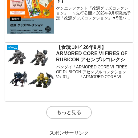
ト】
ケンエレファント「改源グッズコレクシ
ョン」 ＼先行公開／2026年9月頃発売予
定「改源グッズコレクション」▼5個パッ
ク 予約開始価格カプセルトイ 1個 400円
※開発中につき内容が変更となる可能性
があります。#改源 #カプセルトイ #ケン
エ...
【食玩 ｺﾚﾄｲ 26年9月】
ゲーム
ARMORED CORE VI FIRES OF
RUBICON アセンブルコレクショ
ン Vol.01【バンダイ】
バンダイ「ARMORED CORE VI FIRES
OF RUBICON アセンブルコレクション
Vol.01」 「ARMORED CORE VI
FIRES OF RUBICON アセンブルコレク
ション Vol.01」が全国の食玩売り...
もっと見る
スポンサーリンク