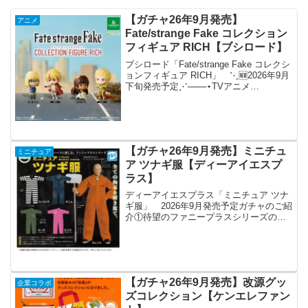
【ガチャ26年9月発売】
アニメ
Fate/strange Fake コレクション
フィギュア RICH【ブシロード】
ブシロード「Fate/strange Fake コレクシ
ョンフィギュア RICH」 ⋱🆕2026年9月
下旬発売予定⋰───⋆TVアニメ
『Fate/strange Fake』コレクションフィ
ギュアRICH🛒全4種｜1回 500円
🔗───⋆TV...
【ガチャ26年9月発売】ミニチュ
ミニチュア
ア ツナギ服【ディーアイエスプ
ラス】
ディーアイエスプラス「ミニチュア ツナ
ギ服」 2026年9月発売予定ガチャのご紹
介①待望のファニープラスシリーズの新
作【ミニチュアツナギ服】が登場しま
す！海外ドラマや映画でもよく見るあの
作業服が妄想膨らむバリーション５種類
でラインナップ!2...
【ガチャ26年9月発売】改源グッ
企業コラボ
ズコレクション【ケンエレファン